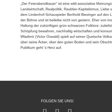
„Der Feierabendbauer“ ist eine wild-assoziative Meinu
Landwirtschaft, Realpolitik, Raubtier-Kapitalismus, Liebe 
dem Lindenhof-Schauspieler Berthold Biesinger auf den Le
der Bühne und ist beileibe nicht von gestern. Eher von mo
Haltung der zukünftigen grün-schwarzen Folklore: zutief
Schöpfung bewahren, nachhaltig wirtschaften und konsu
Wladimir (Victor Oswald) spielt auf seiner Quetsche Volksw
über seine Äcker, über den guten Boden und sein Obscht
Publikum geht ’s Herz auf.
FOLGEN SIE UNS!