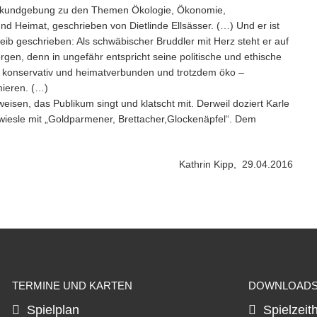
ngskundgebung zu den Themen Ökologie, Ökonomie,
und Heimat, geschrieben von Dietlinde Ellsässer. (…) Und er ist
ib geschrieben: Als schwäbischer Bruddler mit Herz steht er auf
rgen, denn in ungefähr entspricht seine politische und ethische
st konservativ und heimatverbunden und trotzdem öko –
mieren. (…)
eisen, das Publikum singt und klatscht mit. Derweil doziert Karle
wiesle mit „Goldparmener, Brettacher,Glockenäpfel“. Dem
Kathrin Kipp, 29.04.2016
TERMINE UND KARTEN
DOWNLOAD
Spielplan
Spielzeit